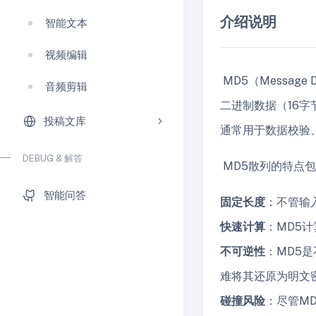
介绍说明
智能文本
视频编辑
MD5（Messag
音频剪辑
二进制数据（16
投稿文库
通常用于数据校验
DEBUG & 解答
MD5散列的特点
智能问答
固定长度
：不管输
快速计算
：MD5
不可逆性
：MD5
难将其还原为明文
碰撞风险
：尽管M