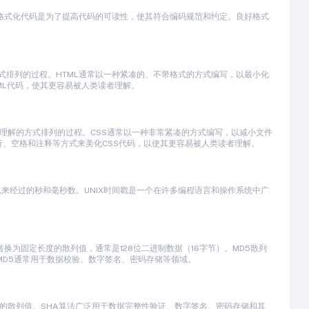
的过程。格式化代码是为了提高代码的可读性，使其符合编码规范和约定。良好格式
和理解的方式排列的过程。HTML通常以一种紧凑的、不带格式的方式编写，以最小化
ML代码，使其更容易被人类读者理解。
易于阅读和理解的方式排列的过程。CSS通常以一种非常紧凑的方式编写，以减小文件
行、空格和注释等方式来美化CSS代码，以使其更容易被人类读者理解。
年以来经过的秒和毫秒数。UNIX时间戳是一个在许多编程语言和操作系统中广
输入数据转换为固定长度的散列值，通常是128位二进制数据（16字节）。MD5散列
MD5通常用于数据校验、数字签名、密码存储等领域。
固定长度的散列值。SHA算法广泛用于数据完整性验证、数字签名、密码存储和其