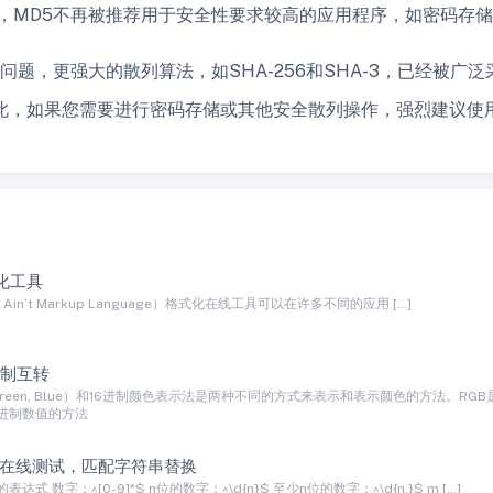
此，MD5不再被推荐用于安全性要求较高的应用程序，如密码存
性问题，更强大的散列算法，如SHA-256和SHA-3，已经被
此，如果您需要进行密码存储或其他安全散列操作，强烈建议使用
式化工具
L Ain’t Markup Language）格式化在线工具可以在许多不同的应用 […]
进制互转
, Green, Blue）和16进制颜色表示法是两种不同的方式来表示和表示颜色的方法
进制数值的方法
在线测试，匹配字符串替换
式 数字：^[0-9]*$ n位的数字：^\d{n}$ 至少n位的数字：^\d{n,}$ m […]