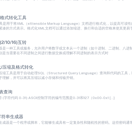
及格式转化工具
具是用于将XML（eXtensible Markup Language）文档进行格式化，以
紧凑的方式表示。格式化XML文档可以通过添加缩进、换行和合适的空格来使其更易
/10/16)互转
器是一种工具或服务，允许用户将数字或文本从一个进制（如十进制、二进制、八进
别是当需要在不同进制之间进行数据交换或理解不同进制的表示方式时
化/压缩及格式转化
压缩工具是用于自动处理SQL（Structured Query Language）查询和代
于理解，并可以将其压缩以减小存储和传输开销。
照表查询
符 (字符代码 0-31) ASCII控制字符的编号范围是0-31和127（0x00-0x1 […]
字符串生成器
生成器是一个程序或脚本，它能够生成具有一定复杂性和随机性的密码。这些密码通