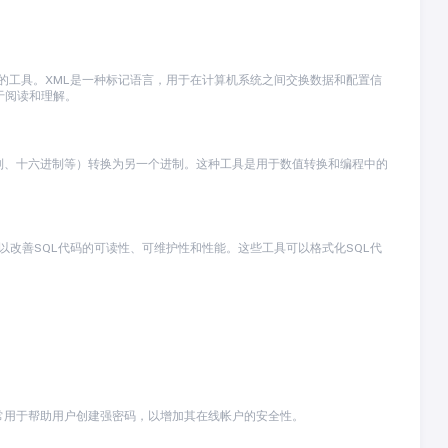
提高可读性的工具。XML是一种标记语言，用于在计算机系统之间交换数据和配置信
于阅读和理解。
制、十六进制等）转换为另一个进制。这种工具是用于数值转换和编程中的
码的工具，以改善SQL代码的可读性、可维护性和性能。这些工具可以格式化SQL代
常用于帮助用户创建强密码，以增加其在线帐户的安全性。