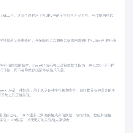
析时正确工作。这两个过程用于将URL中的字符转换为安全的、可传输的格式，
殊字符都是至关重要的。许多编程语言和框架提供内置的HTML编码和解码函
中存储数据的技术。Base64编码将二进制数据转换为一种包含64个不同
形式传输，而不会导致数据损坏或格式问题。
程。Unicode是一种标准，用于表示各种字符集和字符，包括世界各种语言的字
和系统之间正确呈现。
和理解的方式呈现的过程。JSON通常以紧凑的格式存储数据，包括对象、数组和键值
美化JSON数据，以便更好地呈现给人类读者。