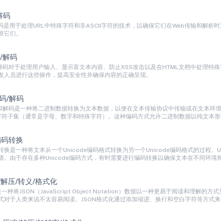
解码
解码是用于处理URL中特殊字符和非ASCII字符的技术，以确保它们在Web传输和解
原它们。
码/解码
和解码对于处理用户输入、显示富文本内容、防止XSS攻击以及在HTML文档中处理特
发人员进行这些操作，提高安全性并确保内容的正确呈现。
编码/解码
编码和解码是一种将二进制数据转换为文本数据，以便在文本传输协议中传输或在文本环境
II字符子集（通常是字母、数字和特殊字符）。这种编码方式允许二进制数据以纯文本
 编码转换
编码转换是一种将文本从一个Unicode编码格式转换为另一个Unicode编码格式的过
情。由于存在多种Unicode编码方式，有时需要进行编码转换以确保文本在不同环境
缩/解压/转义/格式化
是一种将JSON（JavaScript Object Notation）数据以一种更易于阅读
式对于人类来说不太容易阅读。JSON格式化通过添加缩进、换行和空白字符等方式来