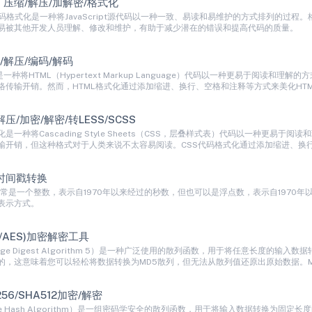
ipt 压缩/解压/加解密/格式化
ipt代码格式化是一种将JavaScript源代码以一种一致、易读和易维护的方式排列
易被其他开发人员理解、修改和维护，有助于减少潜在的错误和提高代码的质量。
缩/解压/编码/解码
是一种将HTML（Hypertext Markup Language）代码以一种更易于阅读
络传输开销。然而，HTML格式化通过添加缩进、换行、空格和注释等方式来美化HT
解压/加密/解密/转LESS/SCSS
化是一种将Cascading Style Sheets（CSS，层叠样式表）代码以一种更
输开销，但这种格式对于人类来说不太容易阅读。CSS代码格式化通过添加缩进、换
前时间戳转换
戳通常是一个整数，表示自1970年以来经过的秒数，但也可以是浮点数，表示自1970
表示方式。
A/AES)加密解密工具
sage Digest Algorithm 5）是一种广泛使用的散列函数，用于将任意长度的
的，这意味着您可以轻松将数据转换为MD5散列，但无法从散列值还原出原始数据。
256/SHA512加密/解密
ure Hash Algorithm）是一组密码学安全的散列函数，用于将输入数据转换为